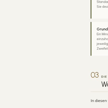
Standar
Sie deu
Grund
Ein Min
einzuha
jeweili
Zweifel
03
DIE
W
In diesen