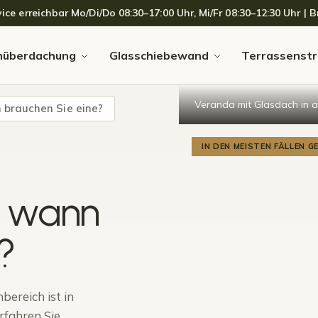
 erreichbar Mo/Di/Do 08:30–17:00 Uhr, Mi/Fr 08:30–12:30 Uhr | Br
nüberdachung
Glasschiebewand
Terrassenstr
Veranda mit Glasdach in 
brauchen Sie eine?
IN DEN MEISTEN FÄLLEN 
: wann
?
ereich ist in
rfahren Sie