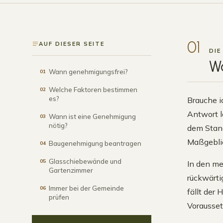
01
AUF DIESER SEITE
DIE
Wa
Wann genehmigungsfrei?
01
Welche Faktoren bestimmen
02
es?
Brauche i
Antwort l
Wann ist eine Genehmigung
03
nötig?
dem Stand
Maßgeblic
Baugenehmigung beantragen
04
Glasschiebewände und
05
In den me
Gartenzimmer
rückwärti
Immer bei der Gemeinde
06
fällt der 
prüfen
Vorausset