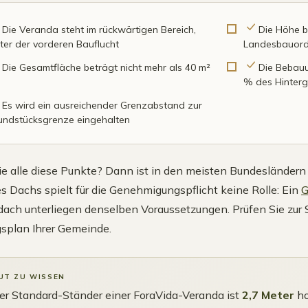
Die Veranda steht im rückwärtigen Bereich,
Die Höhe bl
nter der vorderen Bauflucht
Landesbauord
Die Gesamtfläche beträgt nicht mehr als 40 m²
Die Bebauu
% des Hinterg
Es wird ein ausreichender Grenzabstand zur
undstücksgrenze eingehalten
Sie alle diese Punkte? Dann ist in den meisten Bundesländern
es Dachs spielt für die Genehmigungspflicht keine Rolle: Ein
G
ach unterliegen denselben Voraussetzungen. Prüfen Sie zur S
splan Ihrer Gemeinde.
UT ZU WISSEN
er Standard-Ständer einer ForaVida-Veranda ist
2,7 Meter
ho