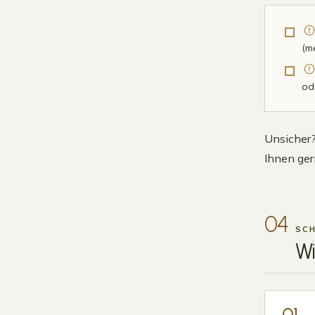
(m
od
Unsicher?
Ihnen ger
04
SCH
Wi