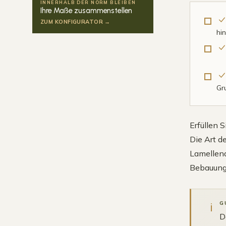
INNERHALB DER NORM BLEIBEN
Ihre Maße zusammenstellen
ZUM KONFIGURATOR →
hi
Gr
Erfüllen 
Die Art d
Lamellend
Bebauung
i
G
D