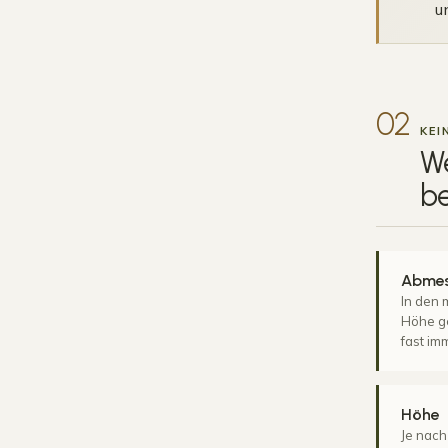
u
02
KEI
W
b
Abme
In den 
Höhe ge
fast im
Höhe
Je nach