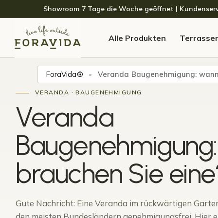
Skip to navigation
Skip to content
Showroom 7 Tage die Woche geöffnet | Kundenservice
Alle Produkten
Terrasse
ForaVida®
Veranda Baugenehmigung: wann 
»
VERANDA · BAUGENEHMIGUNG
Veranda
Baugenehmigung
brauchen Sie eine
Gute Nachricht: Eine Veranda im rückwärtigen Gartenb
den meisten Bundesländern genehmigungsfrei. Hier e