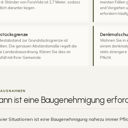
d-Ständer von ForaVida ist 2,7 Meter, sodass
meisten Fällen 
tlich darunter liegen.
und Vorgarten u
erfordern häuf
stücksgrenze
Denkmalschu
destabstand zur Grundstücksgrenze ist
Wohnen Sie in 
lten. Die genauen Abstandsmaße regelt die
einem denkmalg
ge Landesbauordnung. Klären Sie dies im
stets strengere
sfall mit Ihrer Gemeinde.
Pflicht.
 AUSNAHMEN
ann ist eine Baugenehmigung
erford
 vier Situationen ist eine Baugenehmigung nahezu immer Pflic