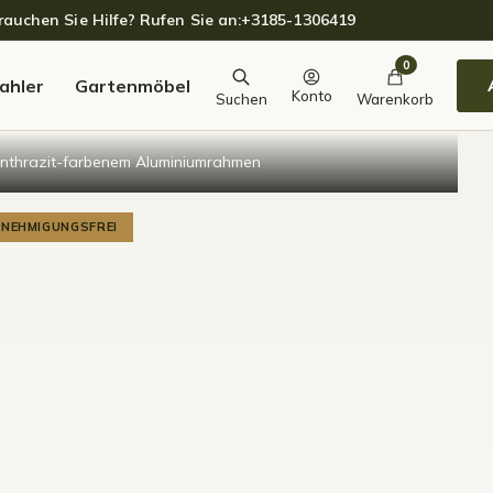
auchen Sie Hilfe? Rufen Sie an:
+3185-1306419
0
ahler
Gartenmöbel
Konto
Suchen
Warenkorb
anthrazit-farbenem Aluminiumrahmen
GENEHMIGUNGSFREI