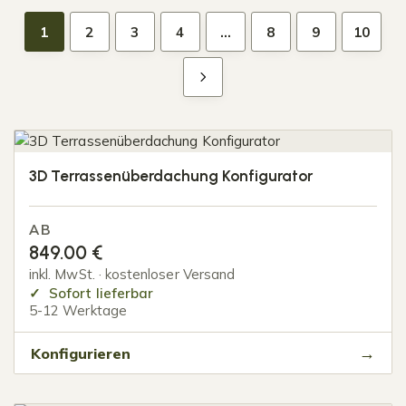
1
2
3
4
…
8
9
10
3D Terrassenüberdachung Konfigurator
AB
849.00
€
inkl. MwSt. · kostenloser Versand
Sofort lieferbar
5-12 Werktage
Konfigurieren