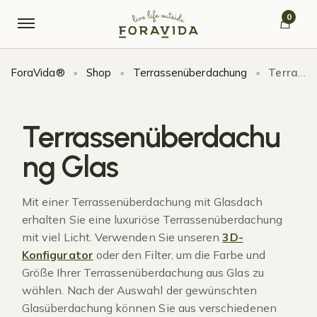
Skip to navigation
Skip to content
0
ForaVida®
Shop
Terrassenüberdachung
Terrassenüberdachung Glas
»
»
»
Terrassenüberdachu
ng Glas
Mit einer Terrassenüberdachung mit Glasdach
erhalten Sie eine luxuriöse Terrassenüberdachung
mit viel Licht. Verwenden Sie unseren
3D-
Konfigurator
oder den Filter, um die Farbe und
Größe Ihrer Terrassenüberdachung aus Glas zu
wählen. Nach der Auswahl der gewünschten
Glasüberdachung können Sie aus verschiedenen