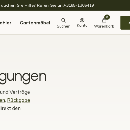
auchen Sie Hilfe? Rufen Sie an:
+3185-1306419
0
ahler
Gartenmöbel
Konto
Suchen
Warenkorb
ngungen
 und Verträge
len
,
Rückgabe
direkt den