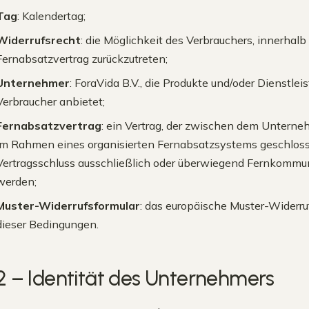
Tag
: Kalendertag;
Widerrufsrecht
: die Möglichkeit des Verbrauchers, innerhalb
Fernabsatzvertrag zurückzutreten;
Unternehmer
: ForaVida B.V., die Produkte und/oder Dienstle
Verbraucher anbietet;
Fernabsatzvertrag
: ein Vertrag, der zwischen dem Untern
im Rahmen eines organisierten Fernabsatzsystems geschloss
Vertragsschluss ausschließlich oder überwiegend Fernkommun
werden;
Muster-Widerrufsformular
: das europäische Muster-Widerr
dieser Bedingungen.
2 – Identität des Unternehmers