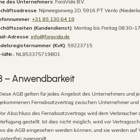
e des Unternehmers
: ForaVida B.V.
chäftsadresse
: Nijmeegseweg 2D, 5916 PT Venlo (Niederl
efonnummer
:
+31 85 130 64 19
chäftszeiten (Kundendienst)
: Montag bis Freitag 08:30–1
ail-Adresse
:
info@foravida.de
delsregisternummer (KvK)
: 59223715
-IdNr.
: NL853375719B01
3 – Anwendbarkeit
Diese AGB gelten für jedes Angebot des Unternehmers und j
gekommenen Fernabsatzvertrag zwischen Unternehmer und 
Vor Abschluss des Fernabsatzvertrags wird dem Verbraucher d
Verfügung gestellt. Ist dies nicht möglich, wird vor Vertragssc
wo die AGB eingesehen werden können, und sie werden auf 
kostenfrei zugesandt.