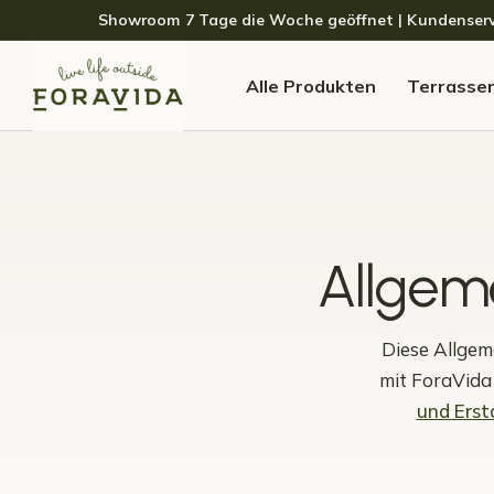
Skip to navigation
Skip to content
Showroom 7 Tage die Woche geöffnet | Kundenservice
Alle Produkten
Terrasse
Allgem
Diese Allgem
mit ForaVida 
und Erst