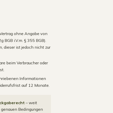
n Vertrag ohne Angabe von
g BGB i.V.m. § 355 BGB).
dieser ist jedoch nicht zur
are beim Verbraucher oder
st.
chriebenen Informationen
iderrufsfrist auf 12 Monate.
ückgaberecht
– weit
Die genauen Bedingungen