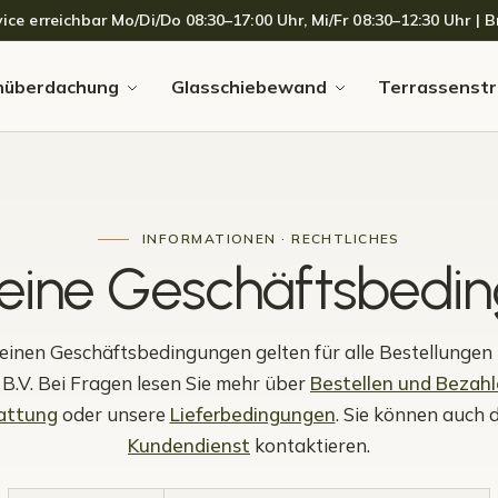
 erreichbar Mo/Di/Do 08:30–17:00 Uhr, Mi/Fr 08:30–12:30 Uhr | Br
nüberdachung
Glasschiebewand
Terrassenstr
INFORMATIONEN · RECHTLICHES
eine
Geschäftsbedi
einen Geschäftsbedingungen gelten für alle Bestellungen
B.V. Bei Fragen lesen Sie mehr über
Bestellen und Bezah
attung
oder unsere
Lieferbedingungen
. Sie können auch 
Kundendienst
kontaktieren.