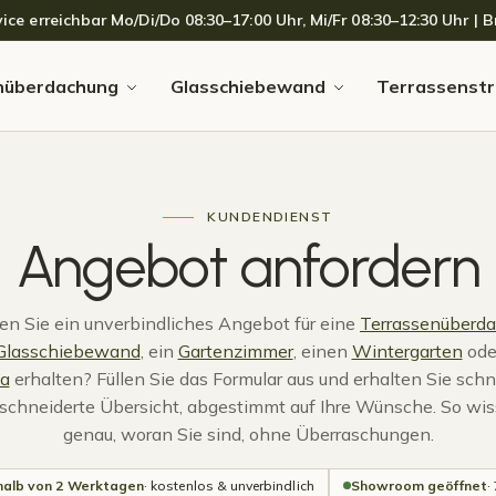
 erreichbar Mo/Di/Do 08:30–17:00 Uhr, Mi/Fr 08:30–12:30 Uhr | Br
nüberdachung
Glasschiebewand
Terrassenstr
KUNDENDIENST
Angebot anfordern
n Sie ein unverbindliches Angebot für eine
Terrassenüberd
Glasschiebewand
, ein
Gartenzimmer
, einen
Wintergarten
ode
a
erhalten? Füllen Sie das Formular aus und erhalten Sie schn
chneiderte Übersicht, abgestimmt auf Ihre Wünsche. So wis
genau, woran Sie sind, ohne Überraschungen.
halb von 2 Werktagen
· kostenlos & unverbindlich
Showroom geöffnet
·