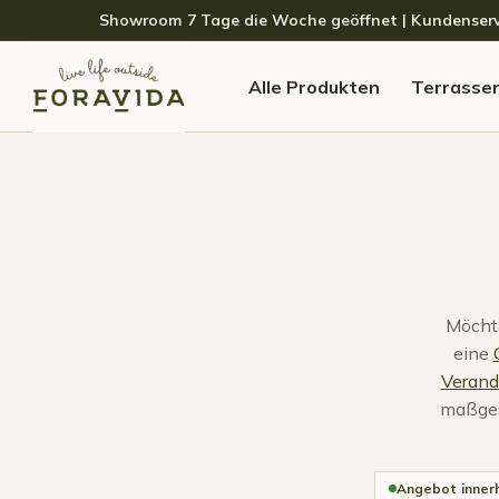
Skip to navigation
Skip to content
Showroom 7 Tage die Woche geöffnet | Kundenservice
Alle Produkten
Terrasse
Möchte
eine
Verand
maßges
Angebot inner