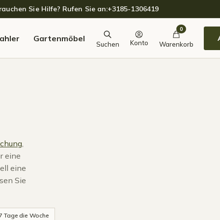
auchen Sie Hilfe? Rufen Sie an:
+3185-1306419
0
ahler
Gartenmöbel
Konto
Suchen
Warenkorb
achung
,
r eine
ell eine
sen Sie
 7 Tage die Woche