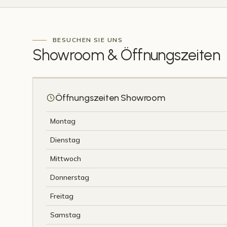
ForaVida Showroom
BESUCHEN SIE UNS
Nijmeegseweg 2D · 5916 PT Venlo (NL)
Showroom &
Öffnungszeiten
ROUTE PLANEN →
Öffnungszeiten Showroom
Montag
Dienstag
Mittwoch
Donnerstag
Freitag
Samstag