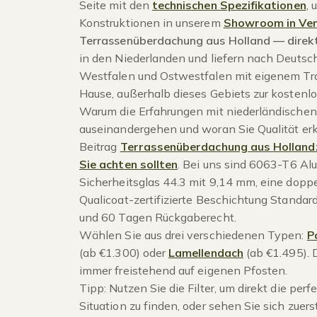
Seite mit den
technischen Spezifikationen
, 
Konstruktionen in unserem
Showroom in Ven
Terrassenüberdachung aus Holland — direkt
in den Niederlanden und liefern nach Deutsch
Westfalen und Ostwestfalen mit eigenem Tra
Hause, außerhalb dieses Gebiets zur kostenl
Warum die Erfahrungen mit niederländischen
auseinandergehen und woran Sie Qualität erk
Beitrag
Terrassenüberdachung aus Holland:
Sie achten sollten
. Bei uns sind 6063-T6 Al
Sicherheitsglas 44.3 mit 9,14 mm, eine dopp
Qualicoat-zertifizierte Beschichtung Standar
und 60 Tagen Rückgaberecht.
Wählen Sie aus drei verschiedenen Typen:
P
(ab €1.300) oder
Lamellendach
(ab €1.495). 
immer freistehend auf eigenen Pfosten.
Tipp: Nutzen Sie die Filter, um direkt die per
Situation zu finden, oder sehen Sie sich zuers