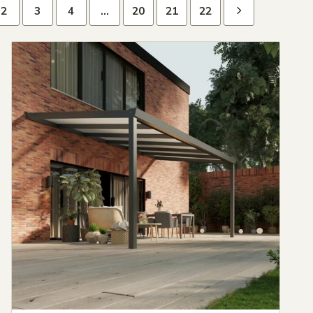
2
3
4
…
20
21
22