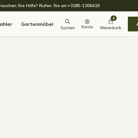
auchen Sie Hilfe? Rufen Sie an:
+3185-1306419
0
ahler
Gartenmöbel
Konto
Suchen
Warenkorb