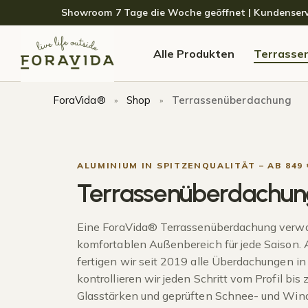
Skip to navigation
Skip to content
Showroom 7 Tage die Woche geöffnet | Kundenservice
Alle Produkten
Terrasse
ForaVida®
Shop
Terrassenüberdachung
»
»
ALUMINIUM IN SPITZENQUALITÄT – AB 849 
Terrassenüberdachun
Eine ForaVida® Terrassenüberdachung verwan
komfortablen Außenbereich für jede Saison. A
fertigen wir seit 2019 alle Überdachungen in
kontrollieren wir jeden Schritt vom Profil bis
Glasstärken und geprüften Schnee- und Windl