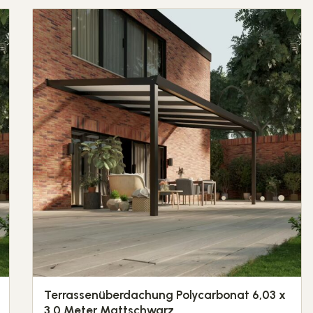
Terrassenüberdachung Polycarbonat 6,03 x
3,0 Meter Mattschwarz