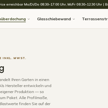
 erreichbar Mo/Di/Do 08:30–17:00 Uhr, Mi/Fr 08:30–12:30 Uhr | Br
nüberdachung
Glasschiebewand
Terrassenstr
€ INKL. MWST.
g
delt Ihren Garten in einen
ls Hersteller entwickeln und
 eigener Produktion — so
 zum Paket. Alle Profilmaße,
astwerte finden Sie auf der