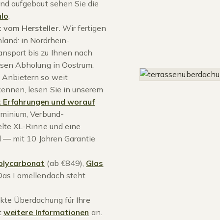
und aufgebaut sehen Sie die
lo
.
 vom Hersteller.
Wir fertigen
land: in Nordrhein-
nsport bis zu Ihnen nach
osen Abholung in Oostrum.
 Anbietern so weit
ennen, lesen Sie in unserem
 Erfahrungen und worauf
uminium, Verbund-
elte XL-Rinne und eine
d — mit 10 Jahren Garantie
olycarbonat
(ab €849),
Glas
Das Lamellendach steht
fekte Überdachung für Ihre
t
weitere Informationen
an.