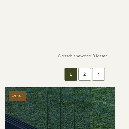
Glasschiebewand 3 Meter
1
2
-20%