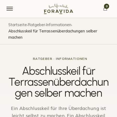
Skip to navigation
Skip to content
0
Startseite
Ratgeber
Informationen
›
›
›
Abschlusskeil für Terrassenüberdachungen selber
machen
RATGEBER · INFORMATIONEN
Abschlusskeil für
Terrassenüberdachun
gen selber machen
Ein Abschlusskeil für Ihre Überdachung ist
leicht selbst zu machen. Ein Abschlusskeil