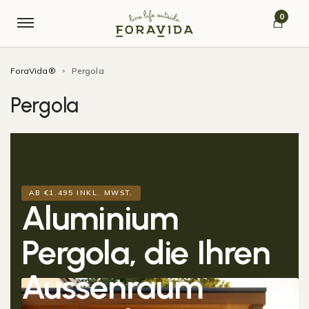
Skip to navigation
Skip to content
0
ForaVida®
Pergola
»
Pergola
AB €1.495 INKL. MWST.
Aluminium
Pergola
, die Ihren
Aussenraum