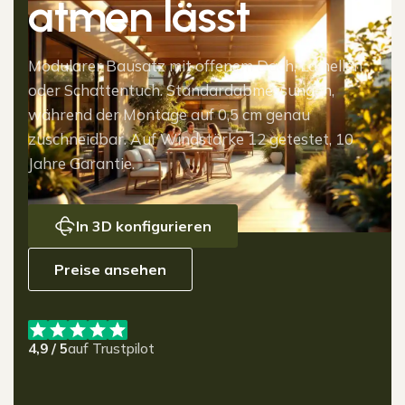
atmen lässt
Modularer Bausatz mit offenem Dach, Lamellen
oder Schattentuch. Standardabmessungen,
während der Montage auf 0,5 cm genau
zuschneidbar. Auf Windstärke 12 getestet, 10
Jahre Garantie.
In 3D konfigurieren
Preise ansehen
4,9 / 5
auf Trustpilot