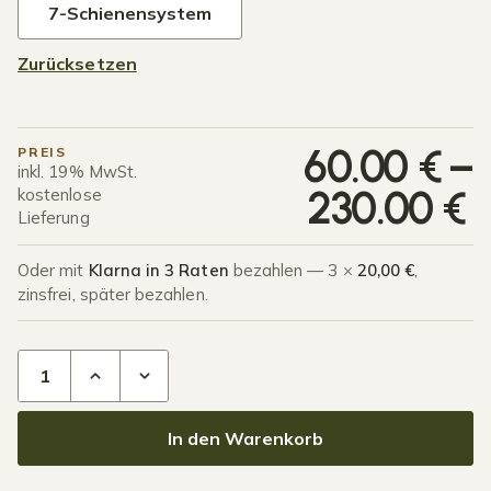
7-Schienensystem
Zurücksetzen
P
60.00
€
–
PREIS
inkl. 19% MwSt.
230.00
€
kostenlose
Lieferung
Oder mit
Klarna in 3 Raten
bezahlen — 3 ×
20,00 €
,
zinsfrei, später bezahlen.
Unterkonstruktion Glasschiebewand Menge
In den Warenkorb