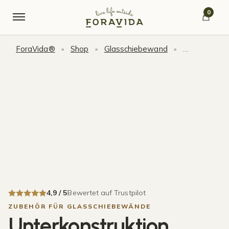
Skip to navigation
Skip to content
0
ForaVida®
Shop
Glasschiebewand
Zubehör für
»
»
»
4,9 / 5
Bewertet auf Trustpilot
ZUBEHÖR FÜR GLASSCHIEBEWÄNDE
Unterkonstruktion