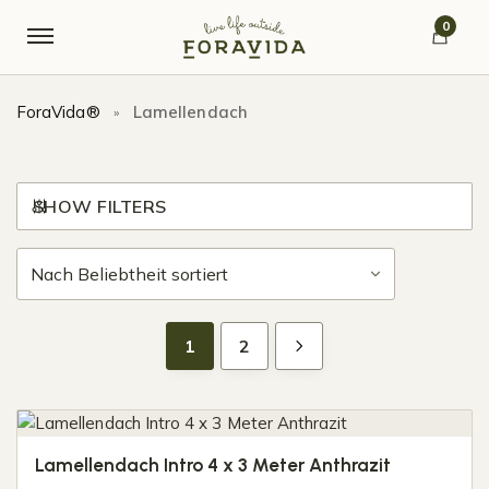
Skip to navigation
Skip to content
0
ForaVida®
Lamellendach
»
SHOW FILTERS
1
2
Lamellendach Intro 4 x 3 Meter Anthrazit