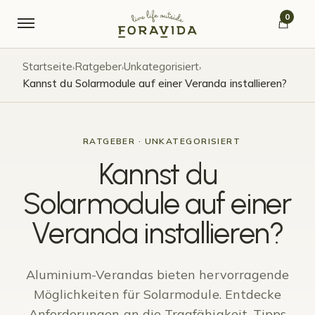
Skip to navigation
Skip to content
0
Startseite
Ratgeber
Unkategorisiert
›
›
›
Kannst du Solarmodule auf einer Veranda installieren?
RATGEBER · UNKATEGORISIERT
Kannst du
Solarmodule auf einer
Veranda installieren?
Aluminium-Verandas bieten hervorragende
Möglichkeiten für Solarmodule. Entdecke
Anforderungen an die Tragfähigkeit, Tipps