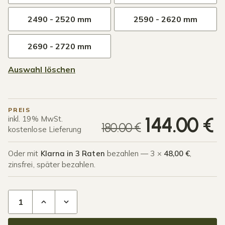
2490 - 2520 mm
2590 - 2620 mm
2690 - 2720 mm
Auswahl löschen
PREIS
U
A
144.00
€
inkl. 19% MwSt.
180.00
€
kostenlose Lieferung
Oder mit
Klarna in 3 Raten
bezahlen — 3 ×
48,00 €
,
zinsfrei, später bezahlen.
1-Schiene Glasschiebewand bis 1030 mm Mattschwarz Men