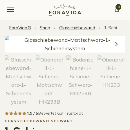
Skip to navigation
Skip to content
0
ForaVida®
Shop
Glasschiebewand
1-Schiene Glasschiebewand bis 1030 mm Mattschwarz
»
»
»
4,9 / 5
Bewertet auf Trustpilot
GLASSCHIEBEWAND SCHWARZ