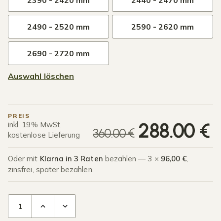
2390 - 2420 mm
2440 - 2470 mm
2490 - 2520 mm
2590 - 2620 mm
2690 - 2720 mm
Auswahl löschen
PREIS
U
A
288.00
€
inkl. 19% MwSt.
360.00
€
kostenlose Lieferung
Oder mit
Klarna in 3 Raten
bezahlen — 3 ×
96,00 €
,
zinsfrei, später bezahlen.
2-Schienen Glasschiebewand bis 1630 mm Mattschwarz Me