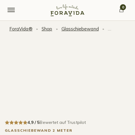
Skip to navigation
Skip to content
0
ForaVida®
Shop
Glasschiebewand
Glasschiebe
»
»
»
4,9 / 5
Bewertet auf Trustpilot
GLASSCHIEBEWAND 2 METER