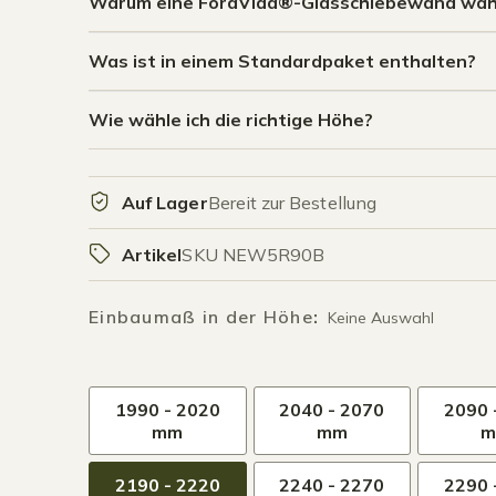
Warum eine ForaVida®-Glasschiebewand wäh
Was ist in einem Standardpaket enthalten?
Wie wähle ich die richtige Höhe?
Auf Lager
Bereit zur Bestellung
Artikel
SKU NEW5R90B
Einbaumaß in der Höhe
:
Keine Auswahl
1990 - 2020
2040 - 2070
2090 
mm
mm
2190 - 2220
2240 - 2270
2290 