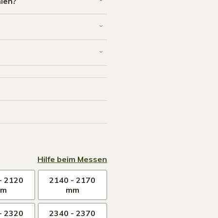
len?
Hilfe beim Messen
- 2120
2140 - 2170
mm
mm
- 2320
2340 - 2370