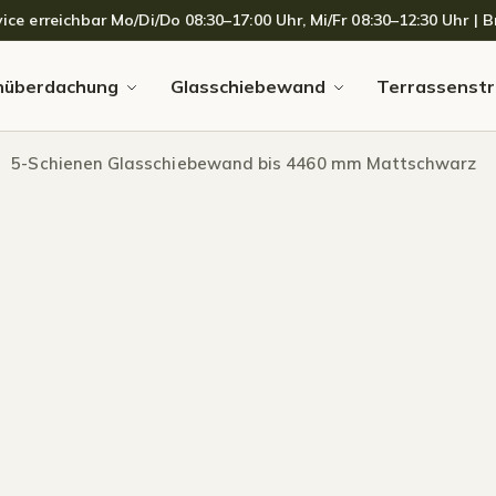
 erreichbar Mo/Di/Do 08:30–17:00 Uhr, Mi/Fr 08:30–12:30 Uhr | Br
nüberdachung
Glasschiebewand
Terrassenstr
5-Schienen Glasschiebewand bis 4460 mm Mattschwarz