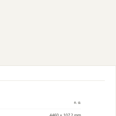
n. a.
4460 × 107.2 mm