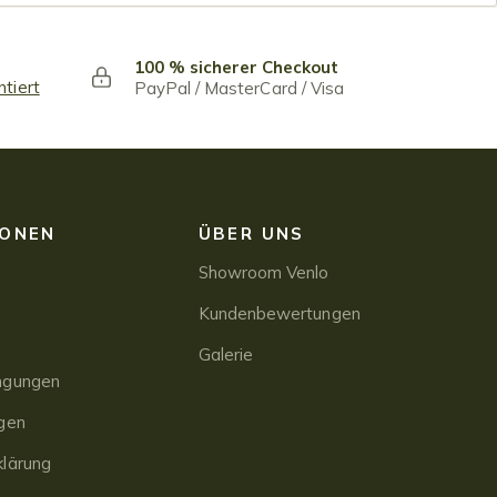
100 % sicherer Checkout
ntiert
PayPal / MasterCard / Visa
IONEN
ÜBER UNS
Showroom Venlo
Kundenbewertungen
Galerie
ngungen
gen
lärung