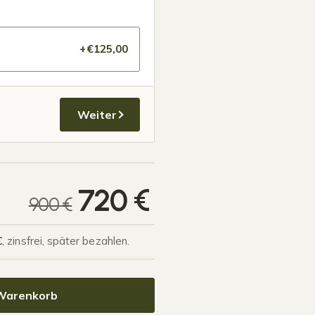
+€125,00
Weiter
Aktueller Pre
720
€
900
€
€
, zinsfrei, später bezahlen.
tschwarz Menge
 Warenkorb