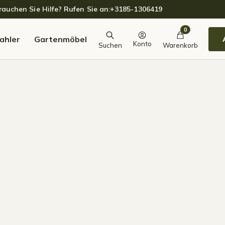
auchen Sie Hilfe? Rufen Sie an:
+3185-1306419
0
ahler
Gartenmöbel
Konto
Suchen
Warenkorb