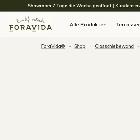
Skip to navigation
Skip to content
Showroom 7 Tage die Woche geöffnet | Kundenservice
Alle Produkten
Terrasse
ForaVida®
Shop
Glasschiebewand
»
»
»