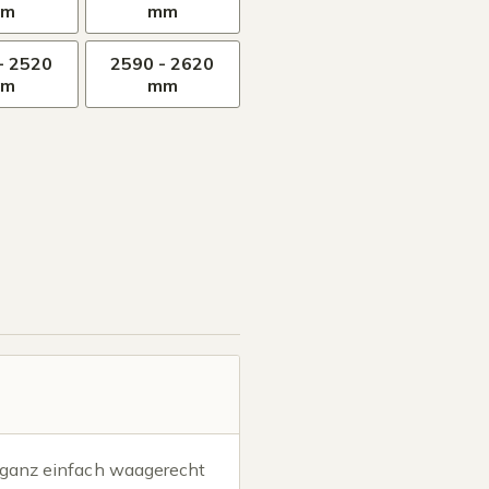
mm
mm
- 2520
2590 - 2620
mm
mm
 ganz einfach waagerecht