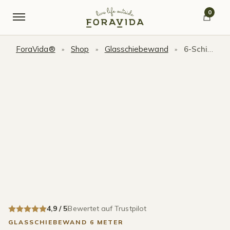
Skip to navigation
Skip to content
0
ForaVida®
Shop
Glasschiebewand
6-Schienen Glasschiebewand bis 5830 mm Mattschwarz
»
»
»
4,9 / 5
Bewertet auf Trustpilot
GLASSCHIEBEWAND 6 METER