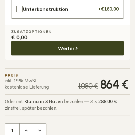
Unterkonstruktion
+€160,00
ZUSATZOPTIONEN
€ 0,00
Weiter
PREIS
A
864
€
inkl. 19% MwSt.
1.080
€
kostenlose Lieferung
Oder mit
Klarna in 3 Raten
bezahlen — 3 ×
288,00 €
,
zinsfrei, später bezahlen.
6-Schienen Glasschiebewand bis 5830 mm Mattschwarz Me