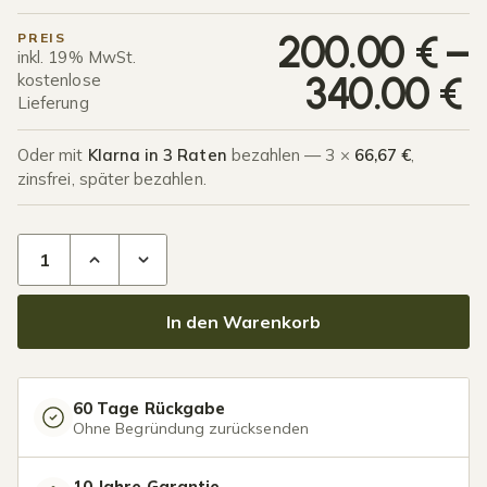
P
200.00
€
–
PREIS
inkl. 19% MwSt.
340.00
€
kostenlose
Lieferung
Oder mit
Klarna in 3 Raten
bezahlen — 3 ×
66,67 €
,
zinsfrei, später bezahlen.
Glasdachplatten Menge
In den Warenkorb
60 Tage Rückgabe
Ohne Begründung zurücksenden
10 Jahre Garantie