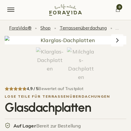
Skip to navigation
Skip to content
0
ForaVida®
Shop
Terrassenüberdachung
Lose T
»
»
»
4,9 / 5
Bewertet auf Trustpilot
LOSE TEILE FÜR TERRASSENÜBERDACHUNGEN
Glasdachplatten
Auf Lager
Bereit zur Bestellung