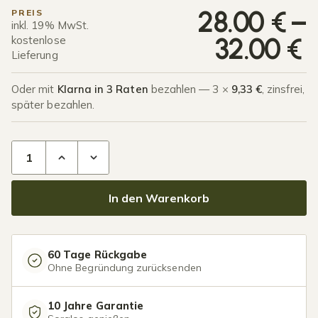
P
28.00
€
–
PREIS
inkl. 19% MwSt.
32.00
€
kostenlose
Lieferung
Oder mit
Klarna in 3 Raten
bezahlen — 3 ×
9,33 €
, zinsfrei,
später bezahlen.
Glasprofil Glasschiebetür Menge
In den Warenkorb
60 Tage Rückgabe
Ohne Begründung zurücksenden
10 Jahre Garantie