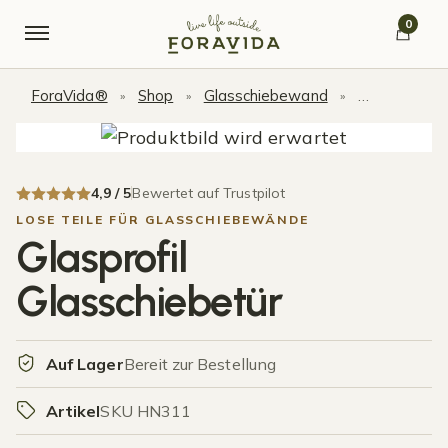
Skip to navigation
Skip to content
0
ForaVida®
Shop
Glasschiebewand
Lose Teile 
»
»
»
4,9 / 5
Bewertet auf Trustpilot
LOSE TEILE FÜR GLASSCHIEBEWÄNDE
Glasprofil
Glasschiebetür
Auf Lager
Bereit zur Bestellung
Artikel
SKU HN311