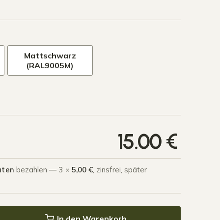
Mattschwarz
(RAL9005M)
15.00
€
aten
bezahlen — 3 ×
5,00 €
, zinsfrei, später
In den Warenkorb