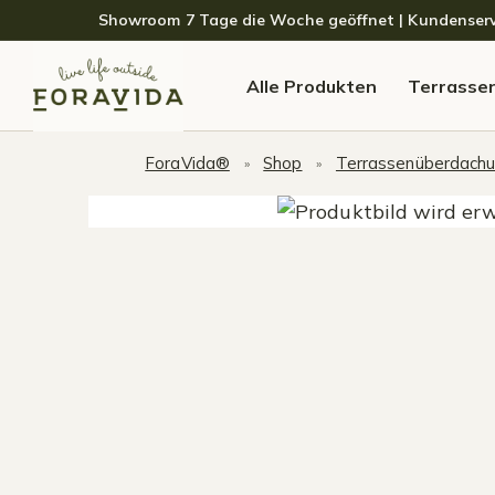
Skip to navigation
Skip to content
Showroom 7 Tage die Woche geöffnet | Kundenservice
Alle Produkten
Terrasse
ForaVida®
Shop
Terrassenüberdach
»
»