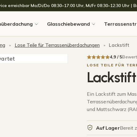
 erreichbar Mo/Di/Do 08:30–17:00 Uhr, Mi/Fr 08:30–12:30 Uhr | Br
nüberdachung
Glasschiebewand
Terrassenstr
ung
Lose Teile für Terrassenüberdachungen
Lackstift
»
»
4,9 / 5
Bewerte
LOSE TEILE FÜR T
Lackstift
Ein Lackstift zum Mas
Terrassenüberdachung
und Mattschwarz (RA
Auf Lager
Bereit 