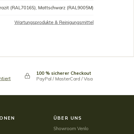
razit (RAL7016S), Mattschwarz (RAL9005M)
Wartungsprodukte & Reinigungsmittel
100 % sicherer Checkout
ntiert
PayPal / MasterCard / Visa
IONEN
ÜBER UNS
Showroom Venlo