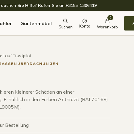
auchen Sie Hilfe? Rufen Sie an:
+3185-1306419
0
ahler
Gartenmöbel
Konto
Suchen
Warenkorb
t auf Trustpilot
ERRASSENÜBERDACHUNGEN
kieren kleinerer Schäden an einer
. Erhältlich in den Farben Anthrazit (RAL7016S)
L9005M).
zur Bestellung