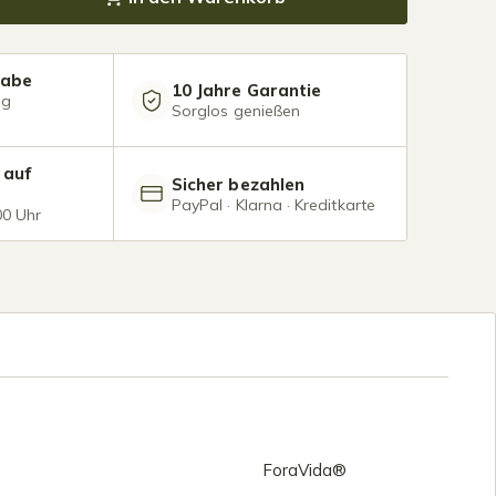
gabe
10 Jahre Garantie
ng
Sorglos genießen
 auf
Sicher bezahlen
PayPal · Klarna · Kreditkarte
00 Uhr
ForaVida®