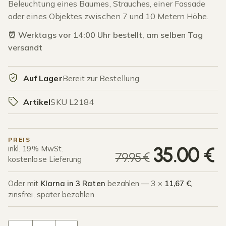
Beleuchtung eines Baumes, Strauches, einer Fassade
oder eines Objektes zwischen 7 und 10 Metern Höhe.
⏰ Werktags vor 14:00 Uhr bestellt, am selben Tag
versandt
Auf Lager
Bereit zur Bestellung
Artikel
SKU L2184
PREIS
U
A
35.00
€
inkl. 19% MwSt.
79.95
€
kostenlose Lieferung
Oder mit
Klarna in 3 Raten
bezahlen — 3 ×
11,67 €
,
zinsfrei, später bezahlen.
LED Bodenstrahler Serpa Menge