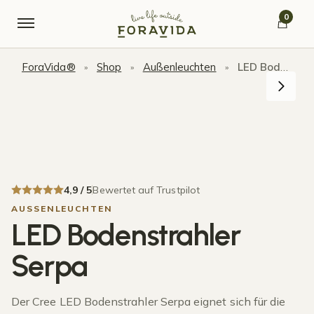
Skip to navigation
Skip to content
0
ForaVida®
Shop
Außenleuchten
LED Bodenstrahler Serpa
»
»
»
4,9 / 5
Bewertet auf Trustpilot
AUSSENLEUCHTEN
LED Bodenstrahler
Serpa
Der Cree LED Bodenstrahler Serpa eignet sich für die