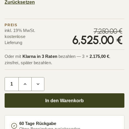
Zurücksetzen
PREIS
U
A
7,250.00
€
inkl. 19% MwSt.
6,525.00
€
kostenlose
Lieferung
Oder mit
Klarna in 3 Raten
bezahlen — 3 ×
2.175,00 €
,
zinsfrei, später bezahlen.
Terrassenüberdachung Glasdach 12,03 x 4,0 Meter Anthrazit Me
In den Warenkorb
60 Tage Rückgabe
Ohne Begründung zurücksenden