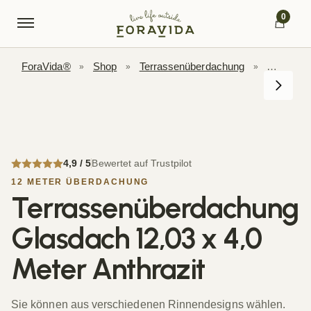
Skip to navigation
Skip to content
0
ForaVida®
Shop
Terrassenüberdachung
Terrasse
»
»
»
4,9 / 5
Bewertet auf Trustpilot
12 METER ÜBERDACHUNG
Terrassenüberdachung
Glasdach 12,03 x 4,0
Meter Anthrazit
Sie können aus verschiedenen Rinnendesigns wählen.