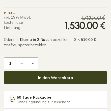
PREIS
U
A
1,700.00
€
inkl. 19% MwSt.
1,530.00
€
kostenlose
Lieferung
Oder mit
Klarna in 3 Raten
bezahlen — 3 ×
510,00 €
,
zinsfrei, später bezahlen.
Terrassenüberdachung Glasdach 3,03 x 3,5 Meter Mattschw
In den Warenkorb
60 Tage Rückgabe
Ohne Begründung zurücksenden