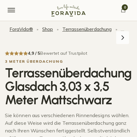
Skip to navigation
Skip to content
0
ForaVida®
Shop
Terrassenüberdachung
Terras
»
»
»
4,9 / 5
Bewertet auf Trustpilot
3 METER ÜBERDACHUNG
Terrassenüberdachung
Glasdach 3,03 x 3,5
Meter Mattschwarz
Sie können aus verschiedenen Rinnendesigns wählen.
Auf diese Weise wird die Terrassenüberdachung ganz
nach Ihren Wünschen fertiggestellt. Selbstverständlich