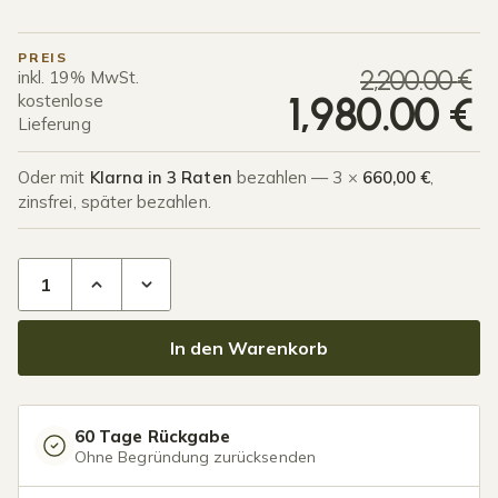
PREIS
U
A
2,200.00
€
inkl. 19% MwSt.
1,980.00
€
kostenlose
Lieferung
Oder mit
Klarna in 3 Raten
bezahlen — 3 ×
660,00 €
,
zinsfrei, später bezahlen.
Terrassenüberdachung Glasdach 6,03 x 2,5 Meter Anthrazit 
In den Warenkorb
60 Tage Rückgabe
Ohne Begründung zurücksenden