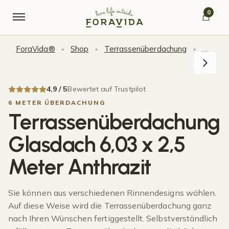
Skip to navigation
Skip to content
0
ForaVida®
Shop
Terrassenüberdachung
Terras
»
»
»
4,9 / 5
Bewertet auf Trustpilot
6 METER ÜBERDACHUNG
Terrassenüberdachung
Glasdach 6,03 x 2,5
Meter Anthrazit
Sie können aus verschiedenen Rinnendesigns wählen.
Auf diese Weise wird die Terrassenüberdachung ganz
nach Ihren Wünschen fertiggestellt. Selbstverständlich