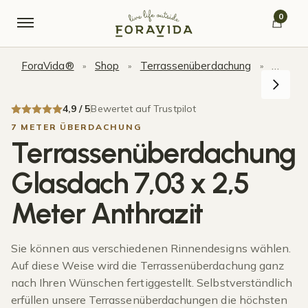
Skip to navigation
Skip to content
0
ForaVida®
Shop
Terrassenüberdachung
Terras
»
»
»
4,9 / 5
Bewertet auf Trustpilot
7 METER ÜBERDACHUNG
Terrassenüberdachung
Glasdach 7,03 x 2,5
Meter Anthrazit
Sie können aus verschiedenen Rinnendesigns wählen.
Auf diese Weise wird die Terrassenüberdachung ganz
nach Ihren Wünschen fertiggestellt. Selbstverständlich
erfüllen unsere Terrassenüberdachungen die höchsten