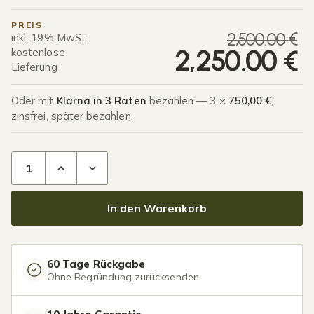
PREIS
U
A
2,500.00
€
inkl. 19% MwSt.
2,250.00
€
kostenlose
Lieferung
Oder mit
Klarna in 3 Raten
bezahlen — 3 ×
750,00 €
,
zinsfrei, später bezahlen.
Terrassenüberdachung Glasdach 7,03 x 2,5 Meter Anthrazit 
In den Warenkorb
60 Tage Rückgabe
Ohne Begründung zurücksenden