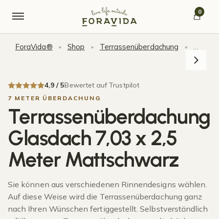
Skip to navigation
Skip to content
0
ForaVida®
Shop
Terrassenüberdachung
Terras
»
»
»
4,9 / 5
Bewertet auf Trustpilot
7 METER ÜBERDACHUNG
Terrassenüberdachung
Glasdach 7,03 x 2,5
Meter Mattschwarz
Sie können aus verschiedenen Rinnendesigns wählen.
Auf diese Weise wird die Terrassenüberdachung ganz
nach Ihren Wünschen fertiggestellt. Selbstverständlich