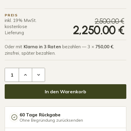
PREIS
U
A
2,500.00
€
inkl. 19% MwSt.
2,250.00
€
kostenlose
Lieferung
Oder mit
Klarna in 3 Raten
bezahlen — 3 ×
750,00 €
,
zinsfrei, später bezahlen.
Terrassenüberdachung Glasdach 7,03 x 2,5 Meter Mattschw
In den Warenkorb
60 Tage Rückgabe
Ohne Begründung zurücksenden