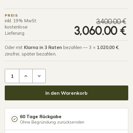
PREIS
U
A
3,400.00
€
inkl. 19% MwSt.
3,060.00
€
kostenlose
Lieferung
Oder mit
Klarna in 3 Raten
bezahlen — 3 ×
1.020,00 €
,
zinsfrei, später bezahlen.
Terrassenüberdachung Glasdach 7,03 x 3,5 Meter Anthrazit 
In den Warenkorb
60 Tage Rückgabe
Ohne Begründung zurücksenden