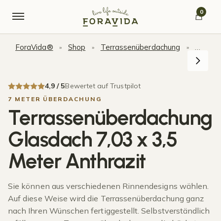
Skip to navigation
Skip to content
0
ForaVida®
Shop
Terrassenüberdachung
Terras
»
»
»
4,9 / 5
Bewertet auf Trustpilot
7 METER ÜBERDACHUNG
Terrassenüberdachung
Glasdach 7,03 x 3,5
Meter Anthrazit
Sie können aus verschiedenen Rinnendesigns wählen.
Auf diese Weise wird die Terrassenüberdachung ganz
nach Ihren Wünschen fertiggestellt. Selbstverständlich