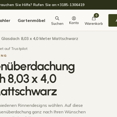
auchen Sie Hilfe? Rufen Sie an:
+3185-1306419
0
ahler
Gartenmöbel
Konto
Suchen
Warenkorb
Glasdach 8,03 x 4,0 Meter Mattschwarz
t auf Trustpilot
UNG
enüberdachung
 8,03 x 4,0
attschwarz
hiedenen Rinnendesigns wählen. Auf diese
ssenüberdachung ganz nach Ihren Wünschen