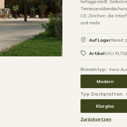
fertiggestellt. Selbstv
Terrassenüberdachung
CE-Zeichen, die Inter
und mehr.
Auf Lager
Bereit 
Artikel
SKU XLTG
Rinnentyp
:
Keine Au
Modern
Typ Dachplatten
:
Klarglas
Zurücksetzen