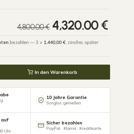
Ursp
Aktue
4,320.00
€
4,800.00
€
aten
bezahlen — 3 ×
1.440,00 €
, zinsfrei, später
 Glasdach 8,03 x 4,0 Meter Mattschwarz Menge
In den Warenkorb
gabe
10 Jahre Garantie
ng
Sorglos genießen
 auf
Sicher bezahlen
PayPal · Klarna · Kreditkarte
00 Uhr