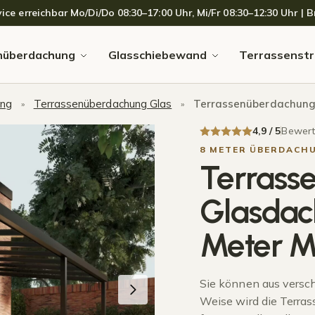
 erreichbar Mo/Di/Do 08:30–17:00 Uhr, Mi/Fr 08:30–12:30 Uhr | Br
nüberdachung
Glasschiebewand
Terrassenstr
ung
Terrassenüberdachung Glas
Terrassenüberdachung 
»
»
4,9 / 5
Bewerte
8 METER ÜBERDACH
Terrass
Glasdach
Meter M
Sie können aus versc
Weise wird die Terra