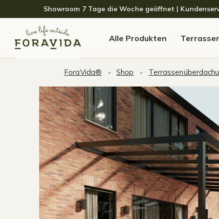
Skip to navigation
Skip to content
Showroom 7 Tage die Woche geöffnet | Kundenservice
Alle Produkten
Terrasse
ForaVida®
Shop
Terrassenüberdach
»
»