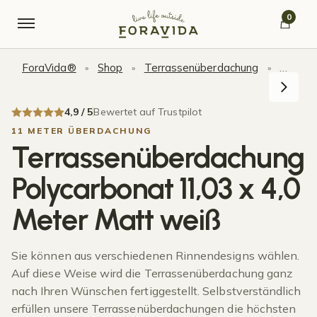
Skip to navigation
Skip to content
0
ForaVida®
Shop
Terrassenüberdachung
Terras
»
»
»
4,9 / 5
Bewertet auf Trustpilot
11 METER ÜBERDACHUNG
Terrassenüberdachung
Polycarbonat 11,03 x 4,0
Meter Matt weiß
Sie können aus verschiedenen Rinnendesigns wählen.
Auf diese Weise wird die Terrassenüberdachung ganz
nach Ihren Wünschen fertiggestellt. Selbstverständlich
erfüllen unsere Terrassenüberdachungen die höchsten