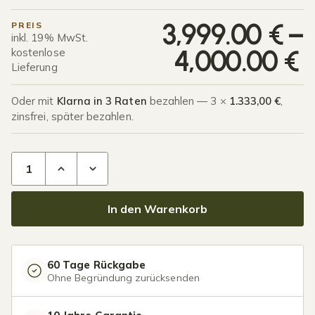
P
3,999.00
€
–
PREIS
inkl. 19% MwSt.
4,000.00
€
kostenlose
Lieferung
Oder mit
Klarna in 3 Raten
bezahlen — 3 ×
1.333,00 €
,
zinsfrei, später bezahlen.
Terrassenüberdachung Polycarbonat 11,03 x 4,0 Meter Matt
In den Warenkorb
60 Tage Rückgabe
Ohne Begründung zurücksenden