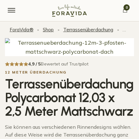
Skip to navigation
Skip to content
0
ForaVida®
Shop
Terrassenüberdachung
Terras
»
»
»
4,9 / 5
Bewertet auf Trustpilot
12 METER ÜBERDACHUNG
Terrassenüberdachung
Polycarbonat 12,03 x
2,5 Meter Mattschwarz
Sie können aus verschiedenen Rinnendesigns wählen.
Auf diese Weise wird die Terrassenüberdachung ganz