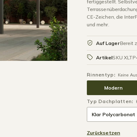
fertiggestellt. Selbstv
Terrassenüberdachung
CE-Zeichen, die Inter
und mehr.
Auf Lager
Bereit 
Artikel
SKU XLTP
Rinnentyp
:
Keine Au
Modern
Typ Dachplatten
:
Klar Polycarbonat
Zurücksetzen