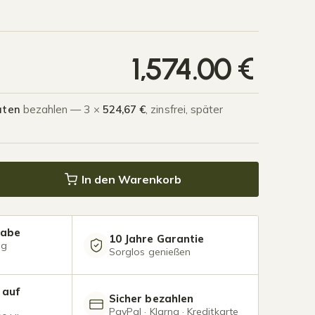
1,574.00
€
aten
bezahlen — 3 ×
524,67 €
, zinsfrei, später
 Polycarbonat 4,03 x 4,0 Meter Anthrazit Menge
In den Warenkorb
gabe
10 Jahre Garantie
ng
Sorglos genießen
 auf
Sicher bezahlen
PayPal · Klarna · Kreditkarte