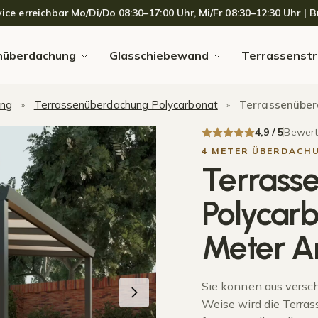
 erreichbar Mo/Di/Do 08:30–17:00 Uhr, Mi/Fr 08:30–12:30 Uhr | Br
nüberdachung
Glasschiebewand
Terrassenstr
ung
Terrassenüberdachung Polycarbonat
Terrassenüberdac
»
»
4,9 / 5
Bewerte
4 METER ÜBERDACH
Terrass
Polycarb
Meter An
Sie können aus versc
Weise wird die Terra