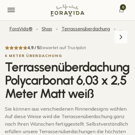
Skip to navigation
Skip to content
0
ForaVida®
Shop
Terrassenüberdachung
Terras
»
»
»
4,9 / 5
Bewertet auf Trustpilot
6 METER ÜBERDACHUNG
Terrassenüberdachung
Polycarbonat 6,03 x 2,5
Meter Matt weiß
Sie können aus verschiedenen Rinnendesigns wählen.
Auf diese Weise wird die Terrassenüberdachung ganz
nach Ihren Wünschen fertiggestellt. Selbstverständlich
erfüllen unsere Terrassenüberdachungen die höchsten