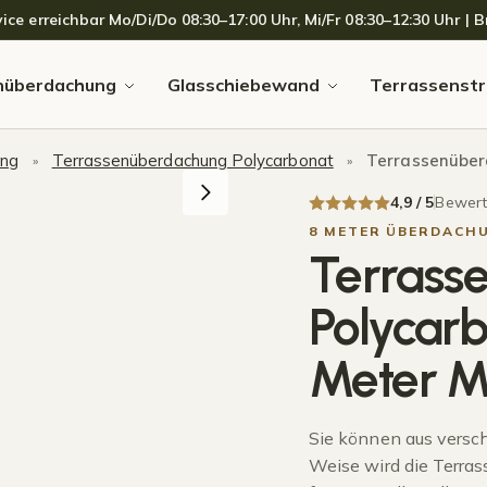
 erreichbar Mo/Di/Do 08:30–17:00 Uhr, Mi/Fr 08:30–12:30 Uhr | Br
nüberdachung
Glasschiebewand
Terrassenstr
ung
Terrassenüberdachung Polycarbonat
Terrassenüberdac
»
»
4,9 / 5
Bewerte
8 METER ÜBERDACH
Terrass
Polycarb
Meter M
Sie können aus versc
Weise wird die Terra