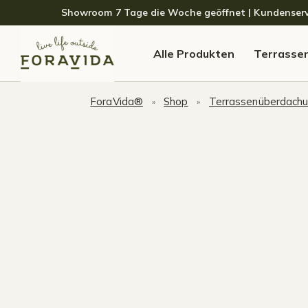
Skip to navigation
Skip to content
Showroom 7 Tage die Woche geöffnet | Kundenservice
Alle Produkten
Terrasse
ForaVida®
Shop
Terrassenüberdach
»
»