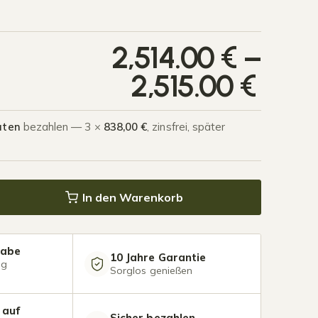
Prei
2,514.00
€
–
2,515.00
€
aten
bezahlen — 3 ×
838,00 €
, zinsfrei, später
 Polycarbonat 8,03 x 3,5 Meter Matt weiß Menge
In den Warenkorb
gabe
10 Jahre Garantie
ng
Sorglos genießen
 auf
Sicher bezahlen