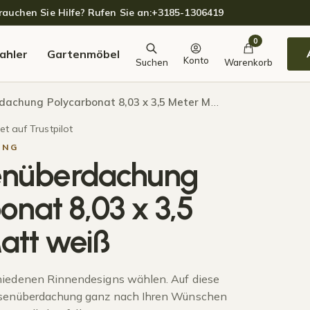
auchen Sie Hilfe? Rufen Sie an:
+3185-1306419
0
ahler
Gartenmöbel
Konto
Suchen
Warenkorb
hung Polycarbonat 8,03 x 3,5 Meter Matt weiß
t auf Trustpilot
UNG
enüberdachung
onat 8,03 x 3,5
att weiß
hiedenen Rinnendesigns wählen. Auf diese
ssenüberdachung ganz nach Ihren Wünschen