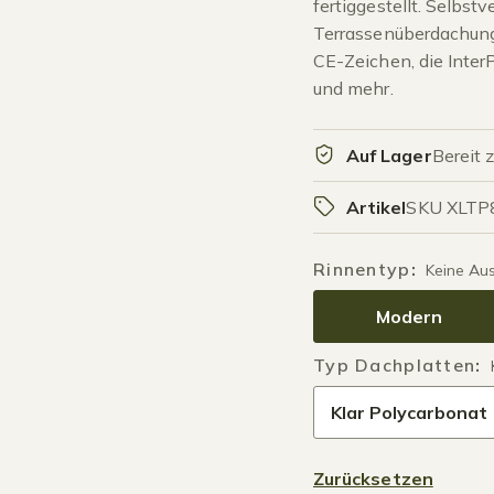
fertiggestellt. Selbstv
Terrassenüberdachung
CE-Zeichen, die Inter
und mehr.
Auf Lager
Bereit 
Artikel
SKU XLT
Rinnentyp
:
Keine Au
Modern
Typ Dachplatten
:
Klar Polycarbonat
Zurücksetzen