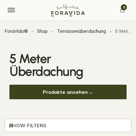
Skip to navigation
Skip to content
0
ForaVida®
Shop
Terrassenüberdachung
5 Meter Überdachung
»
»
»
5 Meter
Überdachung
Produkte ansehen
SHOW FILTERS