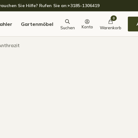
auchen Sie Hilfe? Rufen Sie an:
+3185-1306419
0
ahler
Gartenmöbel
Konto
Suchen
Warenkorb
Anthrazit