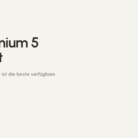
mium 5
t
st die beste verfügbare