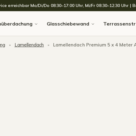
 erreichbar Mo/Di/Do 08:30–17:00 Uhr, Mi/Fr 08:30–12:30 Uhr | Br
nüberdachung
Glasschiebewand
Terrassenstr
ung
Lamellendach
Lamellendach Premium 5 x 4 Meter 
»
»