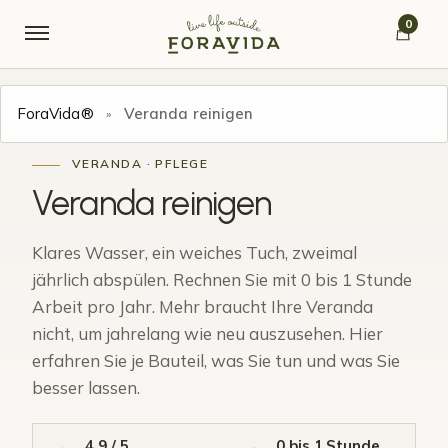
Skip to navigation
Skip to content
0
ForaVida®
Veranda reinigen
»
VERANDA · PFLEGE
Veranda
reinigen
Klares Wasser, ein weiches Tuch, zweimal
jährlich abspülen. Rechnen Sie mit 0 bis 1 Stunde
Arbeit pro Jahr. Mehr braucht Ihre Veranda
nicht, um jahrelang wie neu auszusehen. Hier
erfahren Sie je Bauteil, was Sie tun und was Sie
besser lassen.
4,9 / 5
0 bis 1 Stunde