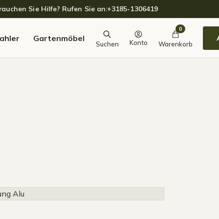
auchen Sie Hilfe? Rufen Sie an:
+3185-1306419
0
ahler
Gartenmöbel
Konto
Suchen
Warenkorb