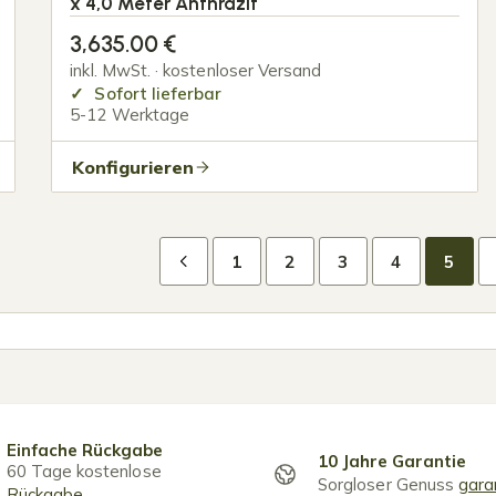
x 4,0 Meter Anthrazit
3,635.00
€
inkl. MwSt. · kostenloser Versand
Sofort lieferbar
5-12 Werktage
Konfigurieren
1
2
3
4
5
Einfache Rückgabe
10 Jahre Garantie
60 Tage kostenlose
Sorgloser Genuss
gara
Rückgabe