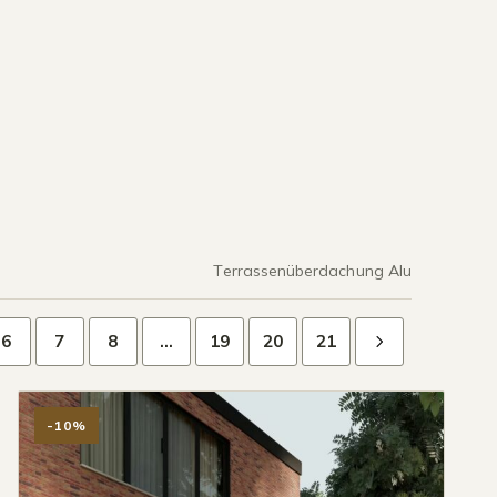
Terrassenüberdachung Alu
6
7
8
…
19
20
21
-10%