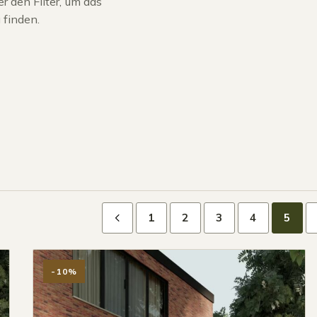
r den Filter, um das
 finden.
1
2
3
4
5
-10%