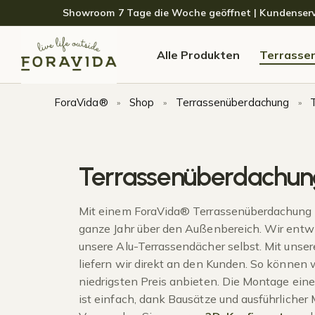
Skip to navigation
Skip to content
Showroom 7 Tage die Woche geöffnet | Kundenservice
Alle Produkten
Terrasse
ForaVida®
Shop
Terrassenüberdachung
»
»
»
Terrassenüberdachun
Mit einem ForaVida® Terrassenüberdachung 
ganze Jahr über den Außenbereich. Wir entw
unsere Alu-Terrassendächer selbst. Mit unse
liefern wir direkt an den Kunden. So können 
niedrigsten Preis anbieten. Die Montage ein
ist einfach, dank Bausätze und ausführlicher