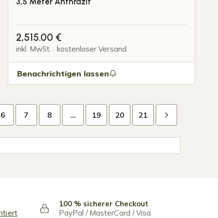
3,5 Meter Anthrazit
2,515.00
€
inkl. MwSt. · kostenloser Versand
Benachrichtigen lassen
6
7
8
…
19
20
21
100 % sicherer Checkout
ntiert
PayPal / MasterCard / Visa