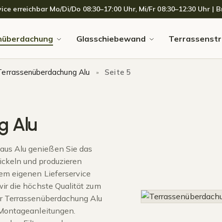
 erreichbar Mo/Di/Do 08:30–17:00 Uhr, Mi/Fr 08:30–12:30 Uhr | Br
nüberdachung
Glasschiebewand
Terrassenstr
Terrassenüberdachung Alu
Seite 5
»
g Alu
aus Alu genießen Sie das
ickeln und produzieren
rem eigenen Lieferservice
wir die höchste Qualität zum
er Terrassenüberdachung Alu
 Montageanleitungen.