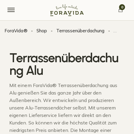
Skip to navigation
Skip to content
0
ForaVida®
Shop
Terrassenüberdachung
Terrasse
»
»
»
Terrassenüberdachu
ng Alu
Mit einem ForaVida® Terrassenüberdachung aus
Alu genießen Sie das ganze Jahr über den
Außenbereich. Wir entwickeln und produzieren
unsere Alu-Terrassendächer selbst. Mit unserem
eigenen Lieferservice liefern wir direkt an den
Kunden. So können wir die höchste Qualität zum
niedrigsten Preis anbieten. Die Montage einer