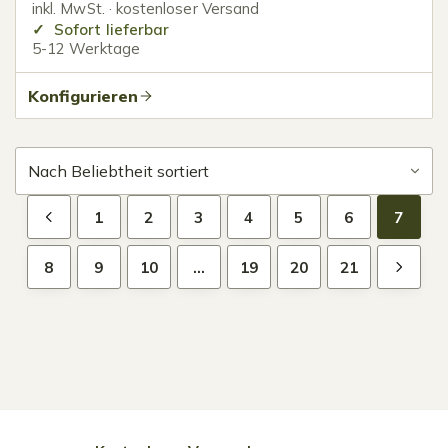
inkl. MwSt. · kostenloser Versand
Sofort lieferbar
5-12 Werktage
Konfigurieren
1
2
3
4
5
6
7
8
9
10
…
19
20
21