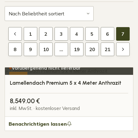
1
2
3
4
5
6
7
8
9
10
…
19
20
21
Vorübergehend nicht lieferbar
-10%
Lamellendach Premium 5 x 4 Meter Anthrazit
8,549.00
€
inkl. MwSt. · kostenloser Versand
Benachrichtigen lassen